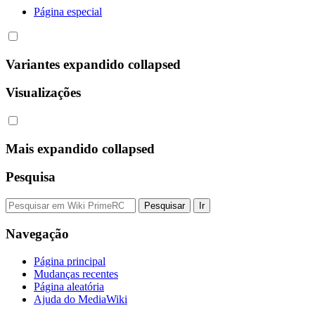
Página especial
Variantes
expandido
collapsed
Visualizações
Mais
expandido
collapsed
Pesquisa
Navegação
Página principal
Mudanças recentes
Página aleatória
Ajuda do MediaWiki