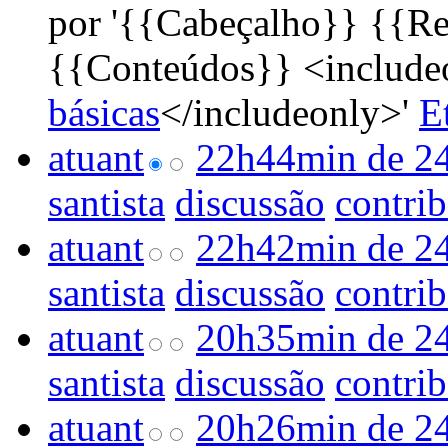
por '{{Cabeçalho}} {{R
{{Conteúdos}} <include
básicas
</includeonly>'
E
atu
ant
22h44min de 24
santista
discussão
contrib
atu
ant
22h42min de 24
santista
discussão
contrib
atu
ant
20h35min de 24
santista
discussão
contrib
atu
ant
20h26min de 24