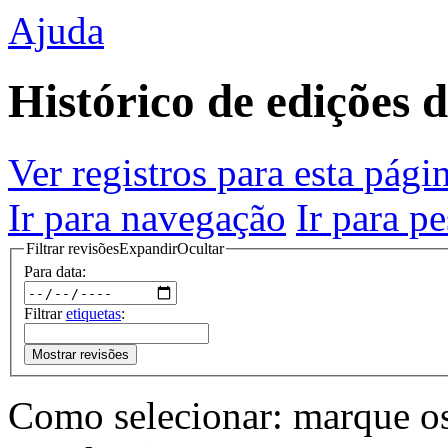
Ajuda
Histórico de edições 
Ver registros para esta pági
Ir para navegação
Ir para p
Filtrar revisões
Expandir
Ocultar
Para data:
Filtrar
etiquetas
:
Mostrar revisões
Como selecionar: marque os