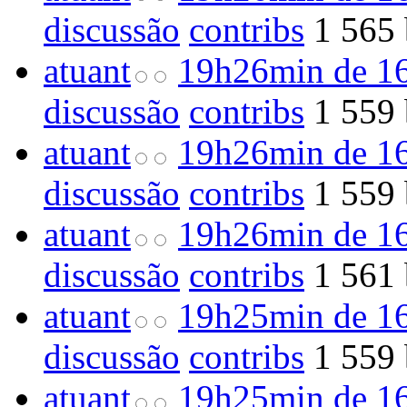
discussão
contribs
‎
1 565 
atu
ant
19h26min de 16
discussão
contribs
‎
1 559 
atu
ant
19h26min de 16
discussão
contribs
‎
1 559 
atu
ant
19h26min de 16
discussão
contribs
‎
1 561 
atu
ant
19h25min de 16
discussão
contribs
‎
1 559 
atu
ant
19h25min de 16