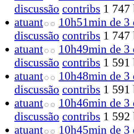
discussão
contribs
‎
1 747 
atu
ant
10h51min de 3 
discussão
contribs
‎
1 747 
atu
ant
10h49min de 3 
discussão
contribs
‎
1 591 
atu
ant
10h48min de 3 
discussão
contribs
‎
1 591 
atu
ant
10h46min de 3 
discussão
contribs
‎
1 592 
atu
ant
10h45min de 3 