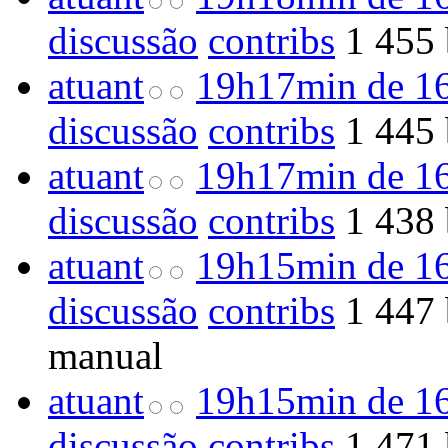
discussão
contribs
‎
1 455 
atu
ant
19h17min de 16
discussão
contribs
‎
1 445 
atu
ant
19h17min de 16
discussão
contribs
‎
1 438 
atu
ant
19h15min de 16
discussão
contribs
‎
1 447 
manual
atu
ant
19h15min de 16
discussão
contribs
‎
1 471 