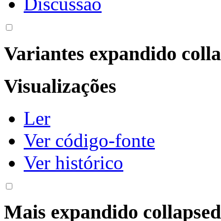
Discussão
Variantes
expandido
coll
Visualizações
Ler
Ver código-fonte
Ver histórico
Mais
expandido
collapsed