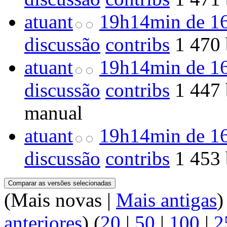
atu
ant
19h14min de 16
discussão
contribs
‎
1 470 
atu
ant
19h14min de 16
discussão
contribs
‎
1 447 
manual
atu
ant
19h14min de 16
discussão
contribs
‎
1 453 
(Mais novas |
Mais antigas
)
anteriores
) (
20
|
50
|
100
|
2